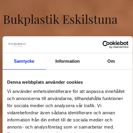
Bukplastik Eskilstuna
En trygg och säker väg till en fastare och
mer välformad buk hos Plastikkirurgen i
Stockholm.
Samtycke
Information
Om
Boka
Kontakt ⟶
Denna webbplats använder cookies
Vi använder enhetsidentifierare för att anpassa innehållet
och annonserna till användarna, tillhandahålla funktioner
för sociala medier och analysera vår trafik. Vi
vidarebefordrar även sådana identifierare och annan
information från din enhet till de sociala medier och
annons- och analysföretag som vi samarbetar med.