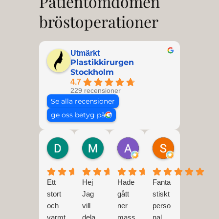
Patientomdömen
bröstoperationer
Utmärkt
Plastikkirurgen
Stockholm
4.7
229 recensioner
Se alla recensioner
ge oss betyg på
Donia Karacan
Milica
Anna
Susanne Pet
1 år sedan
2 år sedan
2 år sedan
3 år sedan
Ett
Hej
Hade
Fanta
stort
Jag
gått
stiskt
och
vill
ner
perso
varmt
dela
mass
nal,