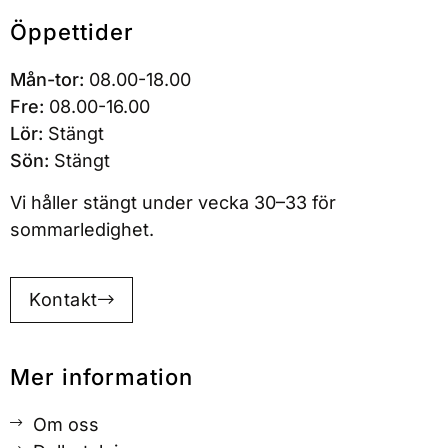
gi
läknin
Öppettider
Stock
g,
holm
men
Mån-tor:
08.00-18.00
Ni är
ser
Fre:
08.00-16.00
så
redan
Lör:
Stängt
grymt
fram
Sön:
Stängt
duktig
emot
🤩🙏
mina
Vi håller stängt under
vecka 30–33
för
🙏🙏
kom
sommarledighet.
mand
e
opera
Kontakt
tioner
på
klinik
Mer information
en,
bröstr
Om oss
edukti