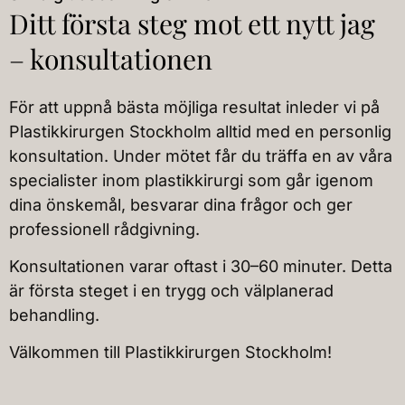
Kom
dag
som
är så
var
Ditt första steg mot ett nytt jag
mer
jag
patien
tacks
det en
utan
gjorde
t att
am
toppe
– konsultationen
tveka
opera
känna
över
n
n gå
tionen
hur
det
upple
För att uppnå bästa möjliga resultat inleder vi
på
hit
fick
alla
fantas
velse!
Plastikkirurgen Stockholm
alltid med en personlig
igen
mig
runt
tiska
!
konsultation. Under mötet får du träffa en
av våra
om
att bli
mig
jobb
Reko
jag
lugn.
kan
du
mme
specialist
er
inom plastikkirurgi som går igenom
skulle
Och
sitt
gjort!
ndera
dina önskemål, besvarar dina frågor och ger
ha
när
yrke,
Bifog
r
professionell rådgivning.
funde
perso
såväl
ar ett
starkt
Konsultationen varar oftast i 30–60 minuter. Detta
ringar
nalen
när
par
!
över
innan
allt
bilder.
Även
är första steget i en trygg och välplanerad
en
jag
går
väldig
behandling.
annan
fick
som
t
Välkommen till Plastikkirurgen Stockholm!
behan
narko
planer
duktig
dling
sen
at
kirurg
och
skoja
eller
och