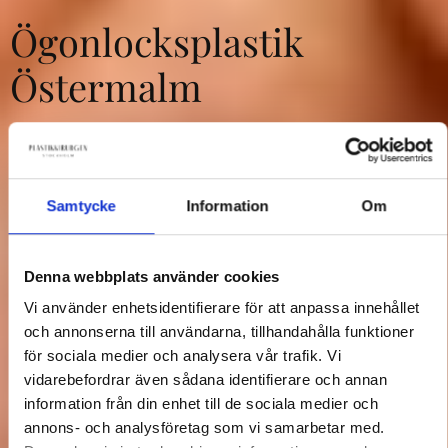
Ögonlocksplastik
Östermalm
Ögonlocksplastik är en effektiv och
populär behandling som kan ge dig ett
Samtycke
Information
Om
piggare och mer ungdomligt utseende.
Denna webbplats använder cookies
Boka
Kontakt ⟶
Vi använder enhetsidentifierare för att anpassa innehållet
och annonserna till användarna, tillhandahålla funktioner
för sociala medier och analysera vår trafik. Vi
vidarebefordrar även sådana identifierare och annan
information från din enhet till de sociala medier och
annons- och analysföretag som vi samarbetar med.