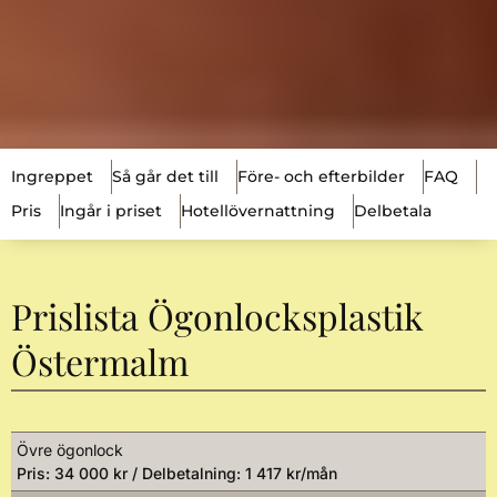
Ingreppet
Så går det till
Före- och efterbilder
FAQ
Pris
Ingår i priset
Hotellövernattning
Delbetala
Prislista Ögonlocksplastik
Östermalm
Övre ögonlock
Pris: 34 000 kr / Delbetalning: 1 417 kr/mån