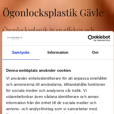
Ögonlocksplastik Gävle
Ögonlocksplastik är en effektiv och
populär behandling som kan ge dig ett
piggare och mer ungdomligt utseende,
plastikkirurgi i Stockholm.
Samtycke
Information
Om
Denna webbplats använder cookies
Boka
Kontakt ⟶
Vi använder enhetsidentifierare för att anpassa innehållet
och annonserna till användarna, tillhandahålla funktioner
för sociala medier och analysera vår trafik. Vi
vidarebefordrar även sådana identifierare och annan
information från din enhet till de sociala medier och
annons- och analysföretag som vi samarbetar med.