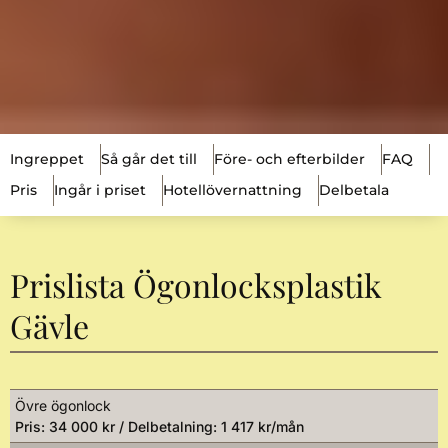
Ingreppet
Så går det till
Före- och efterbilder
FAQ
Pris
Ingår i priset
Hotellövernattning
Delbetala
Prislista Ögonlocksplastik
Gävle
Övre ögonlock
Pris: 34 000 kr / Delbetalning: 1 417 kr/mån