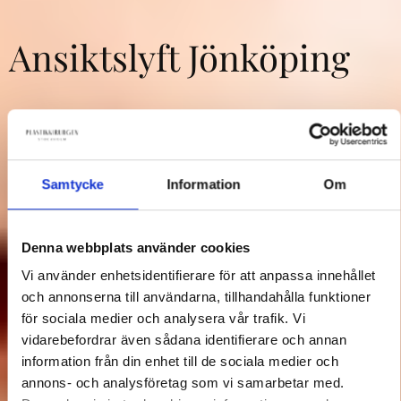
Ansiktslyft Jönköping
Säker och naturlig föryngring genomfört
av erfarna plastikkirurger hos
Plastikkirurgen i Stockholm.
Samtycke
Information
Om
Boka
Kontakt ⟶
Denna webbplats använder cookies
Vi använder enhetsidentifierare för att anpassa innehållet
och annonserna till användarna, tillhandahålla funktioner
för sociala medier och analysera vår trafik. Vi
vidarebefordrar även sådana identifierare och annan
information från din enhet till de sociala medier och
annons- och analysföretag som vi samarbetar med.