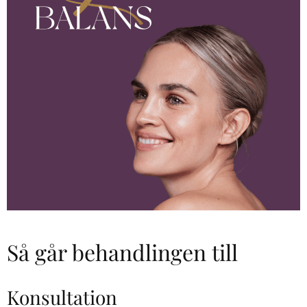
på.
l! Stort
Rekomme
tack!
nderas
varmt!
Så går behandlingen till
Konsultation