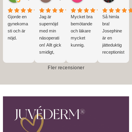
Gjorde en
Jag är
Mycket bra
Så himla
gynekoma
supernöjd
bemötande
bra!
sti och är
med min
och läkare
Josephine
nöjd.
näsoperati
mycket
är en
on! Allt gick
kunnig.
jätteduktig
smidigt,
receptionist
personalen
!! Och
var
vårdperson
Fler recensioner
profession
alen är
ell och tog
grymt
väl hand
duktiga,
om mig.
och Jonas
Resultatet
som var
blev precis
min kirurg
som jag
så himla
hade
duktig och
hoppats
proffesionel