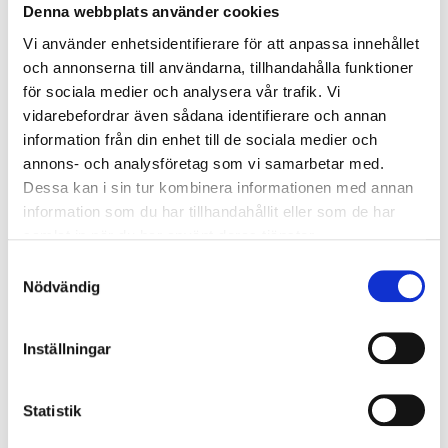
Trygghet och säkerhet kommer alltid först för oss
Denna webbplats använder cookies
på Plastikkirurgen Stockholm.
Vi använder enhetsidentifierare för att anpassa innehållet
Är bukplastik rätt steg för
och annonserna till användarna, tillhandahålla funktioner
för sociala medier och analysera vår trafik. Vi
dig?
vidarebefordrar även sådana identifierare och annan
information från din enhet till de sociala medier och
annons- och analysföretag som vi samarbetar med.
För många handlar bukplastik inte bara om
Dessa kan i sin tur kombinera informationen med annan
utseende – utan om
självkänsla, komfort och att
information som du har tillhandahållit eller som de har
känna sig hemma i sin kropp igen
. Om magen
samlat in när du har använt deras tjänster.
inte svarar på träning och kost kan kirurgi vara ett
Samtyckesval
alternativ att överväga.
Nödvändig
Vill du veta mer om dina möjligheter är en
personlig konsultation alltid bästa startpunkten.
Inställningar
Kontakta oss idag.
Vill du veta mer?
Statistik