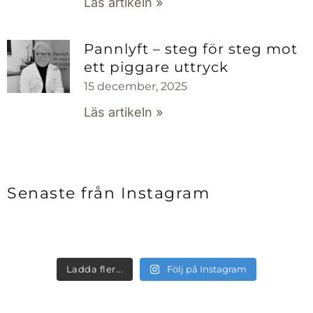
Läs artikeln »
Pannlyft – steg för steg mot
ett piggare uttryck
15 december, 2025
Läs artikeln »
Senaste från Instagram
plastikkirurgenstockholm
plastikkirurgenstockholm
plastikkirurgenstockholm
plastikkirurgenstockholm
Jun 22
Ladda fler...
Följ på Instagram
Jun 15
Jun 15
Maj 26