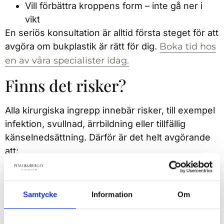
Vill förbättra kroppens form – inte gå ner i
vikt
En seriös konsultation är alltid första steget för att
avgöra om bukplastik är rätt för dig.
Boka tid hos
en av våra specialister idag.
Finns det risker?
Alla kirurgiska ingrepp innebär risker, till exempel
infektion, svullnad, ärrbildning eller tillfällig
känselnedsättning. Därför är det helt avgörande
att:
Vara frisk vid operationstillfället
Välja en erfaren plastikkirurg
Samtycke
Information
Om
Följa råden om eftervård noggrant
Ha realistiska förväntningar