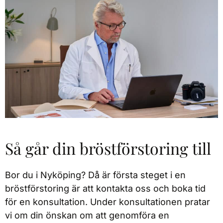
som jag
så himla
hade
duktig och
hoppats
proffesionel
på.
l! Stort
Rekomme
tack!
nderas
varmt!
Så går din bröstförstoring till
Bor du i Nyköping? Då är första steget i en
bröstförstoring är att kontakta oss och boka tid
för en konsultation. Under konsultationen pratar
vi om din önskan om att genomföra en