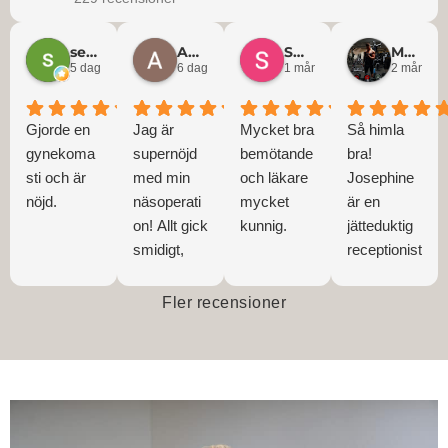
seppzen
Anaeelle Afram
Swedish Hellcat-Dude
Martin Rask
5 dagar sedan
6 dagar sedan
1 månad sedan
2 månade
Gjorde en
Jag är
Mycket bra
Så himla
gynekoma
supernöjd
bemötande
bra!
sti och är
med min
och läkare
Josephine
nöjd.
näsoperati
mycket
är en
on! Allt gick
kunnig.
jätteduktig
smidigt,
receptionist
personalen
!! Och
var
vårdperson
Fler recensioner
profession
alen är
ell och tog
grymt
väl hand
duktiga,
om mig.
och Jonas
Resultatet
som var
blev precis
min kirurg