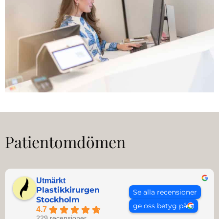
Patientomdömen
Utmärkt
Plastikkirurgen
Se alla recensioner
Stockholm
ge oss betyg på
4.7
229 recensioner